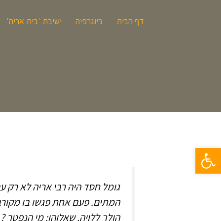
דף הבית
ביוגרפיה
ישיבת 'בית אריה'
פתח סרגל נגישות
גומל חסד היה רבי אריה לא רק ע
המתים. פעם אחת פגשו בו מקורב
הולך ללויה. שאלוהו: מי הנפטר ? ה