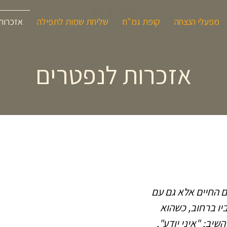
(יאר-צייט)
מפעלי הנצחה
קופת גמ"ח
שליחת שמות לתפילה
אזכרות
אזכרות לנפטרים
ם החיים אלא גם עם
יו ברחוב, כשהוא
שיב: "איני יודע".